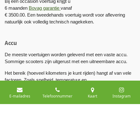
Bij een occasion voertuig krijgt u
6 maanden
Bovag garantie
vanaf
€ 3500.00. Een tweedehands voertuig wordt voor aflevering
natuurlijk ook volledig technisch nagekeken.
Accu
De meeste voertuigen worden geleverd met een vaste accu.
Sommige scooters zijn uitgerust met een uitneembare accu.
Het bereik (hoeveel kilometers je kunt rijden) hangt af van vele
factoren. Zoals snelheid, temperatuur en
weersomstandigheden.
E-mailadres
Telefoonnummer
Kaart
Instagram
Laden gaat via het normale stopcontact en optioneel via een
laadpaal.Kies het voertuig dat past bij jouw levensstijl en
vervoerseisen.
© 2024 Vinkmobiliteit