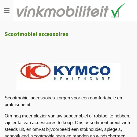
Ga
direct
naar
de
Scootmobiel accessoires
hoofdinhoud
Scootmobiel accessoires
zorgen voor een comfortabele en
praktische rit.
Om nog meer plezier van uw scootmobiel of rolstoel te hebben,
zijn er tal van accessoires te koop. Ons assortiment breidt zich
steeds uit, en omvat bijvoorbeeld een stokhouder, spiegels,
schootkleed, scootmobielhoes en manden en windschermen.