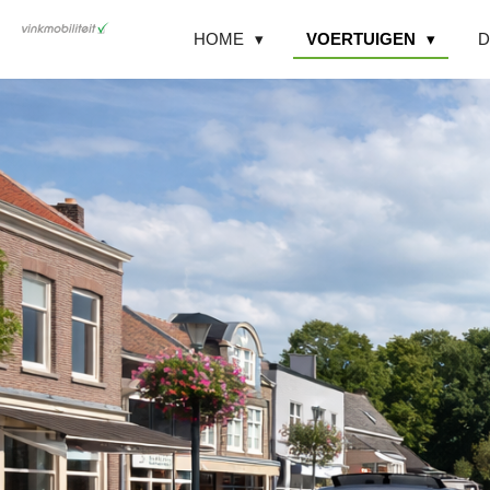
Ga
HOME
VOERTUIGEN
D
direct
naar
de
hoofdinhoud