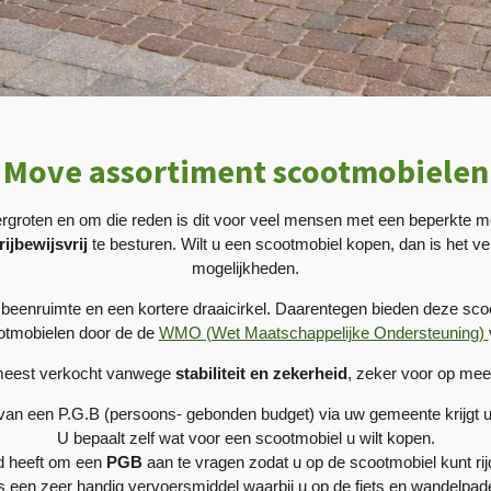
Move assortiment scootmobielen
vergroten en om die reden is dit voor veel mensen met een beperkte mo
rijbewijsvrij
te besturen. Wilt u een scootmobiel kopen, dan is het ver
mogelijkheden.
eenruimte en een kortere draaicirkel. Daarentegen bieden deze scoo
otmobielen door de de
WMO (Wet Maatschappelijke Ondersteuning)
 meest verkocht vanwege
stabiliteit en zekerheid
, zeker voor op me
van een P.G.B (persoons- gebonden budget) via uw gemeente krijgt 
U bepaalt zelf wat voor een scootmobiel u wilt kopen.
id heeft om een
PGB
aan te vragen zodat u op de scootmobiel kunt rij
s een zeer handig vervoersmiddel waarbij u op de fiets en wandelpad