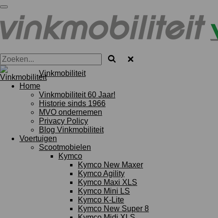
Ga
direct
naar
de
hoofdinhoud
Vinkmobiliteit
Home
Vinkmobiliteit 60 Jaar!
Historie sinds 1966
MVO ondernemen
Privacy Policy
Blog Vinkmobiliteit
Voertuigen
Scootmobielen
Kymco
Kymco New Maxer
Kymco Agility
Kymco Maxi XLS
Kymco Mini LS
Kymco K-Lite
Kymco New Super 8
Kymco Midi XLS