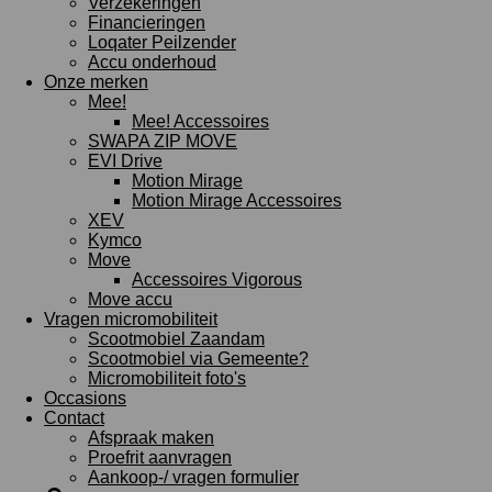
Verzekeringen
Financieringen
Loqater Peilzender
Accu onderhoud
Onze merken
Mee!
Mee! Accessoires
SWAPA ZIP MOVE
EVI Drive
Motion Mirage
Motion Mirage Accessoires
XEV
Kymco
Move
Accessoires Vigorous
Move accu
Vragen micromobiliteit
Scootmobiel Zaandam
Scootmobiel via Gemeente?
Micromobiliteit foto's
Occasions
Contact
Afspraak maken
Proefrit aanvragen
Aankoop-/ vragen formulier