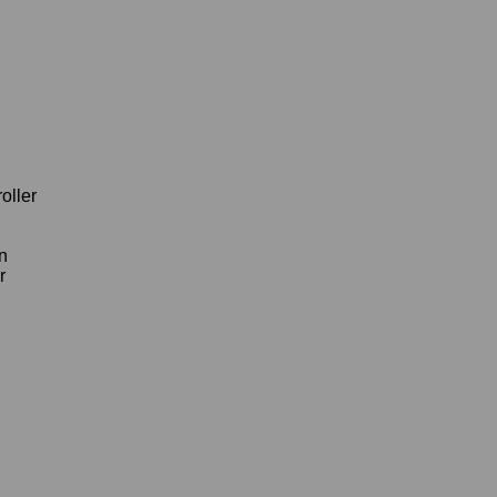
oller
en
r