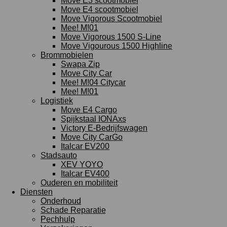
Move E3 scootmobiel
Move E4 scootmobiel
Move Vigorous Scootmobiel
Mee! M!01
Move Vigorous 1500 S-Line
Move Vigourous 1500 Highline
Brommobielen
Swapa Zip
Move City Car
Mee! M!04 Citycar
Mee! M!01
Logistiek
Move E4 Cargo
Spijkstaal IONAxs
Victory E-Bedrijfswagen
Move City CarGo
Italcar EV200
Stadsauto
XEV YOYO
Italcar EV400
Ouderen en mobiliteit
Diensten
Onderhoud
Schade Reparatie
Pechhulp