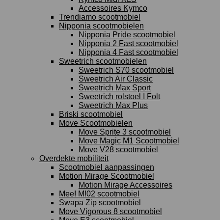
Accessoires Kymco
Trendiamo scootmobiel
Nipponia scootmobielen
Nipponia Pride scootmobiel
Nipponia 2 Fast scootmobiel
Nipponia 4 Fast scootmobiel
Sweetrich scootmobielen
Sweetrich S70 scootmobiel
Sweetrich Air Classic
Sweetrich Max Sport
Sweetrich rolstoel I Folt
Sweetrich Max Plus
Briski scootmobiel
Move Scootmobielen
Move Sprite 3 scootmobiel
Move Magic M1 Scootmobiel
Move V28 scootmobiel
Overdekte mobiliteit
Scootmobiel aanpassingen
Motion Mirage Scootmobiel
Motion Mirage Accessoires
Mee! M!02 scootmobiel
Swapa Zip scootmobiel
Move Vigorous 8 scootmobiel