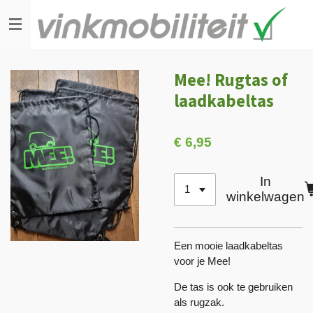
Ga
direct
naar
de
Mee! Rugtas of
hoofdinhoud
laadkabeltas
€ 6,95
In
winkelwagen
Een mooie laadkabeltas
voor je Mee!
De tas is ook te gebruiken
als rugzak.