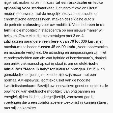
rijgemak maken onze minicars
tot een praktische en leuke
oplossing voor stadsverkeer.
Het innovatieve en uiterst
moderne ontwerp, met de mogelijkheid van technische en
chromatische aanpassingen, maken deze kleine auto's
de perfecte
oplossing
voor uw mobiliteit. Voor iedereen
in de
familie
die mobiliteit in stadscentra op een nieuwe manier wil
beleven. Onze elektrische voertuigen met
2 en 4
zitplaatsen
garanderen een
bereik van 70 tot 336 km
, met
maximumsnelheden
tussen 45 en 90 km/u
, voor topprestaties
en maximale veiligheid. De uitrusting en aanpassingen zijn niet
te onderscheiden aan die van hybride of benzineauto's, dankzij
een uniek vakmanschap dat in staat is om de
elektrische
miniauto's "Made in Italy" tot leven te brengen.
De leuk en
gemakkelijk te rijden (niet zonder rijbewijs maar met een
normaal AM-rijbewijs), echt exclusief van de hoogste
kwaliteitsstandaard. Bevrijd uw innovatieve geest en ontdek alle
opwinding van elektrische mobiliteit, van ontspannen en
energiek rijden in de stad tegelijkertijd, van avant-garde
voertuigen die u een comfortabelere toekomst in kunnen sturen,
met stijl en karakter.